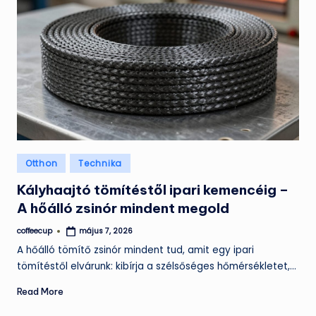
Posted
Otthon
Technika
in
Kályhaajtó tömítéstől ipari kemencéig –
A hőálló zsinór mindent megold
coffeecup
május 7, 2026
Posted
by
A hőálló tömítő zsinór mindent tud, amit egy ipari
tömítéstől elvárunk: kibírja a szélsőséges hőmérsékletet,…
Read More