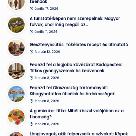
teendők
április 17, 2026
A turistatérképen nem szerepelnek: Magyar
falvak, ahol még megáll az…
április 11, 2026
Gesztenyesütés: Tökéletes recept és útmutató
február 12, 2026
Fedezd fel a legjobb kávézókat Budapesten:
Titkos gyöngyszemek és kedvencek
február 8, 2026
Fedezd fel Olaszország tartományait:
Kihagyhatatlan úticélok és érdekességek
február 8, 2026
A gumicukor titka: Miből készül valójában ez a
finomság?
február 8, 2026
Lánglovagok, akik felperzselik a szíveket: Képek