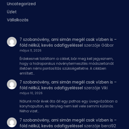
Uncategorized
Üzlet
Vállalkozás
7 szobanövény, ami simán megél csak vízben is –
föld nélkül, kevés odafigyeléssel
szerzője
Gábor
május 11, 2026
Érdekesnek találtam a cikket, bár meg kell jegyeznem,
hogy a hidroponikus növénytermesztés módszertanát
illetően némi pontosítás szükségeltetne. A cikkben
említett…
7 szobanövény, ami simán megél csak vízben is –
föld nélkül, kevés odafigyeléssel
szerzője
Viki
május 10, 2026
Nálunk már évek óta áll egy pothos egy üvegvázában a
konyhapulton, és tényleg nem kell vele semmi különös.
Néha vizet…
7 szobanövény, ami simán megél csak vízben is –
föld nélkül, kevés odafigyeléssel
szerzője
berci92