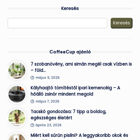
Keresés
Keresés
CoffeeCup ajánló
7 szobanövény, ami simán megél csak vízben is
– föld…
május 9, 2026
Kályhaajtó tömítéstől ipari kemencéig – A
hőálló zsinór mindent megold
május 7, 2026
Tacskó gondozása: 7 tipp a boldog,
egészséges életért
április 23, 2026
Miért kell sűrűn pisilni? A leggyakoribb okok és