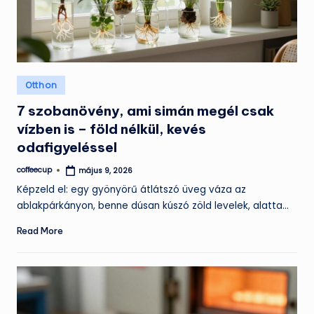
Posted
Otthon
in
7 szobanövény, ami simán megél csak
vízben is – föld nélkül, kevés
odafigyeléssel
coffeecup
május 9, 2026
Posted
by
Képzeld el: egy gyönyörű átlátszó üveg váza az
ablakpárkányon, benne dúsan kúszó zöld levelek, alatta…
Read More