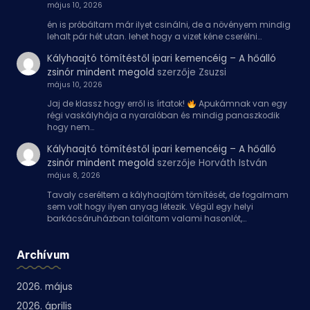
május 10, 2026
én is próbáltam már ilyet csinálni, de a növényem mindig
lehalt pár hét utan. lehet hogy a vizet kéne cserélni…
Kályhaajtó tömítéstől ipari kemencéig – A hőálló
zsinór mindent megold
szerzője
Zsuzsi
május 10, 2026
Jaj de klassz hogy erről is írtatok!
Apukámnak van egy
régi vaskályhája a nyaralóban és mindig panaszkodik
hogy nem…
Kályhaajtó tömítéstől ipari kemencéig – A hőálló
zsinór mindent megold
szerzője
Horváth István
május 8, 2026
Tavaly cseréltem a kályhaajtóm tömítését, de fogalmam
sem volt hogy ilyen anyag létezik. Végül egy helyi
barkácsáruházban találtam valami hasonlót,…
Archívum
2026. május
2026. április