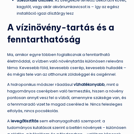
Szezonális díszítés:
Az üvegekbe tehetsz dekoratív követ,
kagylót, vagy akár akváriumkavicsot is – így az egész
installáció igazi dísztárgy lesz
A vízinövény-tartás és a
fenntarthatóság
Ma, amikor egyre többen foglalkoznak a fenntartható
életmóddal, a vízben való növénytartás különösen releváns
téma. Kevesebb föld, kevesebb cserép, kevesebb hulladék –
és mégis tele van az otthonunk zöldséggel és oxigénnel.
A hidroponikus módszer ráadásul
vízhatékonyabb
, mint a
hagyományos cserépben való termesztés, hiszen a növény
pontosan annyit vesz fel a vízből, amennyire szüksége van, és
a fennmaradó vizet te magad cseréled le. Nincs felesleges
elfolyás, nincs pocsékolás.
A
levegőtisztítás
sem elhanyagolható szempont: a
tudományos kutatások szerint a beltéri növények – különösen