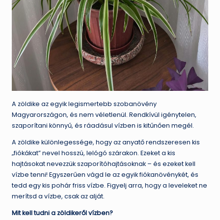
A zöldike az egyik legismertebb szobanövény
Magyarországon, és nem véletlenül. Rendkívül igénytelen,
szaporítani könnyű, és ráadásul vízben is kitűnően megél.
A zöldike különlegessége, hogy az anyatő rendszeresen kis
„fiókákat” nevel hosszú, lelógó szárakon. Ezeket a kis
hajtásokat nevezzük szaporítóhajtásoknak – és ezeket kell
vízbe tenni! Egyszerűen vágd le az egyik fiókanövénykét, és
tedd egy kis pohár friss vízbe. Figyelj arra, hogy a leveleket ne
merítsd a vízbe, csak az alját.
Mit kell tudni a zöldikeről vízben?