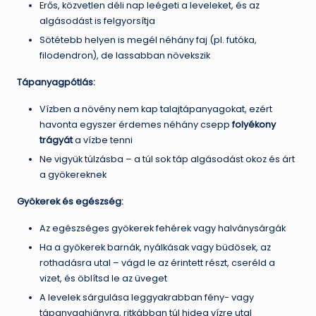
Erős, közvetlen déli nap leégeti a leveleket, és az
algásodást is felgyorsítja
Sötétebb helyen is megél néhány faj (pl. futóka,
filodendron), de lassabban növekszik
Tápanyagpótlás:
Vízben a növény nem kap talajtápanyagokat, ezért
havonta egyszer érdemes néhány csepp
folyékony
trágyát
a vízbe tenni
Ne vigyük túlzásba – a túl sok táp algásodást okoz és árt
a gyökereknek
Gyökerek és egészség:
Az egészséges gyökerek fehérek vagy halványsárgák
Ha a gyökerek barnák, nyálkásak vagy büdösek, az
rothadásra utal – vágd le az érintett részt, cseréld a
vizet, és öblítsd le az üveget
A levelek sárgulása leggyakrabban fény- vagy
tápanyaghiányra, ritkábban túl hideg vízre utal