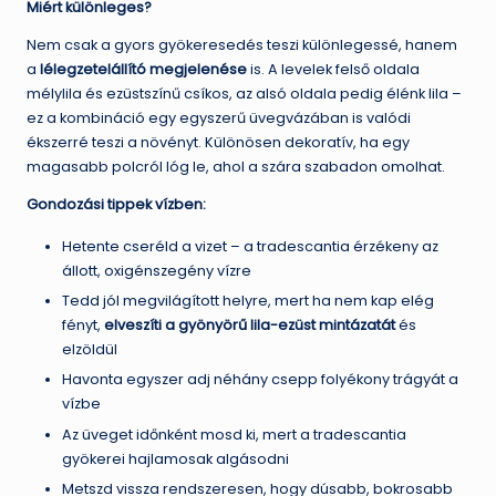
Miért különleges?
Nem csak a gyors gyökeresedés teszi különlegessé, hanem
a
lélegzetelállító megjelenése
is. A levelek felső oldala
mélylila és ezüstszínű csíkos, az alsó oldala pedig élénk lila –
ez a kombináció egy egyszerű üvegvázában is valódi
ékszerré teszi a növényt. Különösen dekoratív, ha egy
magasabb polcról lóg le, ahol a szára szabadon omolhat.
Gondozási tippek vízben:
Hetente cseréld a vizet – a tradescantia érzékeny az
állott, oxigénszegény vízre
Tedd jól megvilágított helyre, mert ha nem kap elég
fényt,
elveszíti a gyönyörű lila-ezüst mintázatát
és
elzöldül
Havonta egyszer adj néhány csepp folyékony trágyát a
vízbe
Az üveget időnként mosd ki, mert a tradescantia
gyökerei hajlamosak algásodni
Metszd vissza rendszeresen, hogy dúsabb, bokrosabb