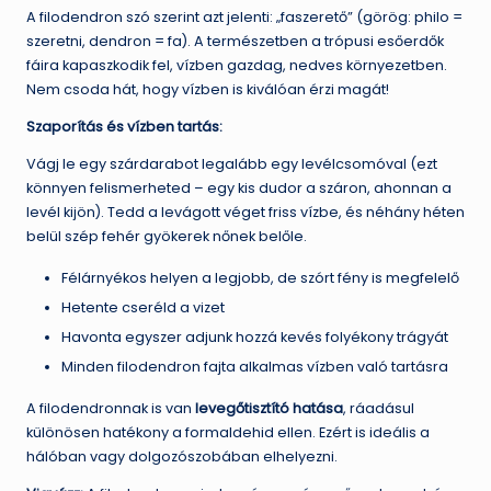
A filodendron szó szerint azt jelenti: „faszerető” (görög: philo =
szeretni, dendron = fa). A természetben a trópusi esőerdők
fáira kapaszkodik fel, vízben gazdag, nedves környezetben.
Nem csoda hát, hogy vízben is kiválóan érzi magát!
Szaporítás és vízben tartás:
Vágj le egy szárdarabot legalább egy levélcsomóval (ezt
könnyen felismerheted – egy kis dudor a száron, ahonnan a
levél kijön). Tedd a levágott véget friss vízbe, és néhány héten
belül szép fehér gyökerek nőnek belőle.
Félárnyékos helyen a legjobb, de szórt fény is megfelelő
Hetente cseréld a vizet
Havonta egyszer adjunk hozzá kevés folyékony trágyát
Minden filodendron fajta alkalmas vízben való tartásra
A filodendronnak is van
levegőtisztító hatása
, ráadásul
különösen hatékony a formaldehid ellen. Ezért is ideális a
hálóban vagy dolgozószobában elhelyezni.