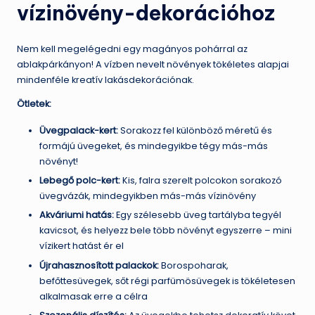
vízinövény-dekorációhoz
Nem kell megelégedni egy magányos pohárral az
ablakpárkányon! A vízben nevelt növények tökéletes alapjai
mindenféle kreatív lakásdekorációnak.
Ötletek:
Üvegpalack-kert:
Sorakozz fel különböző méretű és
formájú üvegeket, és mindegyikbe tégy más-más
növényt!
Lebegő polc-kert:
Kis, falra szerelt polcokon sorakozó
üvegvázák, mindegyikben más-más vízinövény
Akváriumi hatás:
Egy szélesebb üveg tartályba tegyél
kavicsot, és helyezz bele több növényt egyszerre – mini
vízikert hatást ér el
Újrahasznosított palackok:
Borospoharak,
befőttesüvegek, sőt régi parfümösüvegek is tökéletesen
alkalmasak erre a célra