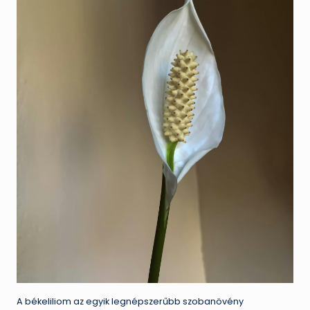
A békeliliom az egyik legnépszerűbb szobanövény