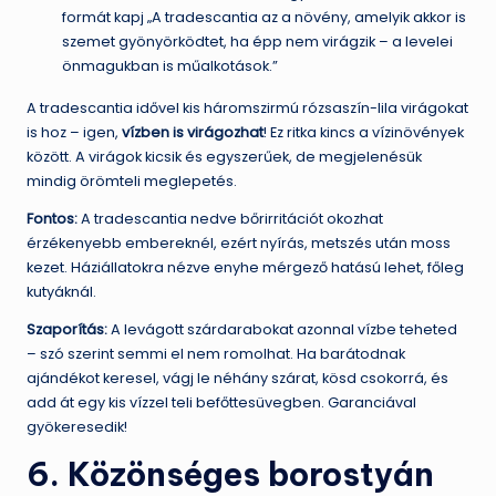
formát kapj „A tradescantia az a növény, amelyik akkor is
szemet gyönyörködtet, ha épp nem virágzik – a levelei
önmagukban is műalkotások.”
A tradescantia idővel kis háromszirmú rózsaszín-lila virágokat
is hoz – igen,
vízben is virágozhat
! Ez ritka kincs a vízinövények
között. A virágok kicsik és egyszerűek, de megjelenésük
mindig örömteli meglepetés.
Fontos:
A tradescantia nedve bőrirritációt okozhat
érzékenyebb embereknél, ezért nyírás, metszés után moss
kezet. Háziállatokra nézve enyhe mérgező hatású lehet, főleg
kutyáknál.
Szaporítás:
A levágott szárdarabokat azonnal vízbe teheted
– szó szerint semmi el nem romolhat. Ha barátodnak
ajándékot keresel, vágj le néhány szárat, kösd csokorrá, és
add át egy kis vízzel teli befőttesüvegben. Garanciával
gyökeresedik!
6. Közönséges borostyán