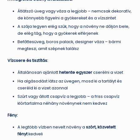
Átlátszó üveg vagy váza a legjobb – nemcsak dekoratív,
de könnyebb figyelni a gyökereket és a vízszintet
A szája legyen elég szűk, hogy a növény ne dőljön bele,
de elég tág, hogy a gyökerek elférjenek
Befőttesüveg, boros palack, designer váza – bármi
megteszi, amit szépnek találsz
Vízcsere és tisztítás:
Általánosan ajánlott
hetente egyszer
cserélni a vizet
Ha algásodást látsz az üvegen, mosd ki a tartályt és
cseréld ki a vizet azonnal
Szűrt vagy állott csapvíz a legjobb – a friss csapvíz
klórtartalma néhány növénynek nem kedvez
Fény:
A legtöbb vízben nevelt növény a
szórt, közvetett
fényt
kedveli