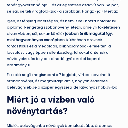
fehér gyökerek hálója – és az egészben csak víz van. Se por,
se sár, se teli virágföld-zsák a sarokban. Hangzik jól? Mert az!
Igen, ez tényleg lehetséges, és nem is kell hozzá botanikusi
diploma. Rengeteg szobanövény létezik, amelyik tökéletesen
elvan vízben, sőt, sokan közülük
jobban érzik magukat így,
mint hagyományos cserépben
. Különösen azoknak
fantasztikus ez a megoldás, akik hajlamosak elfelejteni a
locsolást, vagy éppen ellenkezőleg: túl sokat öntenek a
növényekre, és folyton rothadó gyökereket kapnak
eredményül.
Ez a cikk segít megismerni a 7 legjobb, vízben nevelhető
szobanövényt, és megmutatja azt is, hogyan érdemes
belevágni ebbe a szuper egyszerű, de látványos hobby-ba.
Miért jó a vízben való
növénytartás?
Mielőtt belevágunk a növények bemutatásába, érdemes