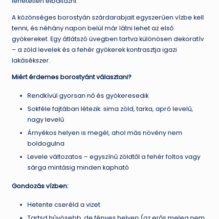
lehetetlen elbaltázni.
A közönséges borostyán szárdarabjait egyszerűen vízbe kell
tenni, és néhány napon belül már látni lehet az első
gyökereket. Egy átlátszó üvegben tartva különösen dekoratív
– a zöld levelek és a fehér gyökerek kontrasztja igazi
lakásékszer.
Miért érdemes borostyánt választani?
Rendkívül gyorsan nő és gyökeresedik
Sokféle fajtában létezik: sima zöld, tarka, apró levelű,
nagy levelű
Árnyékos helyen is megél, ahol más növény nem
boldogulna
Levele változatos – egyszínű zöldtől a fehér foltos vagy
sárga mintásig minden kapható
Gondozás vízben:
Hetente cseréld a vizet
Tartsd hűvösebb, de fényes helyen (az erős meleg nem