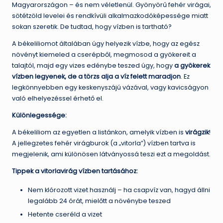
Magyarországon – és nem véletlenül. Gyönyörű fehér virágai,
sötétzöld levelei és rendkívüli alkalmazkodóképessége miatt
sokan szeretik. De tudtad, hogy vízben is tartható?
A békeliliomot általában úgy helyezik vízbe, hogy az egész
növényt kiemeled a cserépből, megmosod a gyökereit a
talajtól, majd egy vizes edénybe teszed úgy, hogy
a gyökerek
vízben legyenek, de a törzs alja a víz felett maradjon
. Ez
legkönnyebben egy keskenyszájú vázával, vagy kavicságyon
való elhelyezéssel érhető el.
Különlegessége:
A békeliliom az egyetlen a listánkon, amelyik vízben is
virágzik
!
A jellegzetes fehér virágburok (a „vitorla”) vízben tartva is
megjelenik, ami különösen látványossá teszi ezt a megoldást.
Tippek a vitorlavirág vízben tartásához:
Nem klórozott vizet használj – ha csapvíz van, hagyd állni
legalább 24 órát, mielőtt a növénybe teszed
Hetente cseréld a vizet