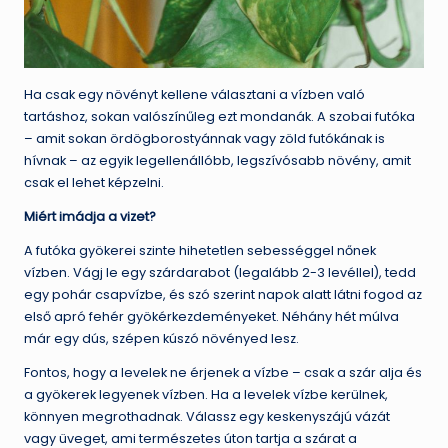
Ha csak egy növényt kellene választani a vízben való
tartáshoz, sokan valószínűleg ezt mondanák. A szobai futóka
– amit sokan ördögborostyánnak vagy zöld futókának is
hívnak – az egyik legellenállóbb, legszívósabb növény, amit
csak el lehet képzelni.
Miért imádja a vizet?
A futóka gyökerei szinte hihetetlen sebességgel nőnek
vízben. Vágj le egy szárdarabot (legalább 2-3 levéllel), tedd
egy pohár csapvízbe, és szó szerint napok alatt látni fogod az
első apró fehér gyökérkezdeményeket. Néhány hét múlva
már egy dús, szépen kúszó növényed lesz.
Fontos, hogy a levelek ne érjenek a vízbe – csak a szár alja és
a gyökerek legyenek vízben. Ha a levelek vízbe kerülnek,
könnyen megrothadnak. Válassz egy keskenyszájú vázát
vagy üveget, ami természetes úton tartja a szárat a