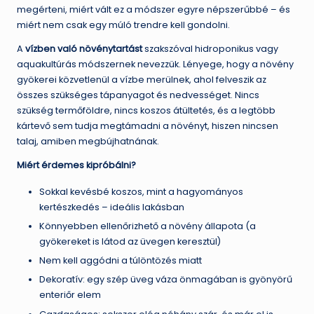
megérteni, miért vált ez a módszer egyre népszerűbbé – és
miért nem csak egy múló trendre kell gondolni.
A
vízben való növénytartást
szakszóval hidroponikus vagy
aquakultúrás módszernek nevezzük. Lényege, hogy a növény
gyökerei közvetlenül a vízbe merülnek, ahol felveszik az
összes szükséges tápanyagot és nedvességet. Nincs
szükség termőföldre, nincs koszos átültetés, és a legtöbb
kártevő sem tudja megtámadni a növényt, hiszen nincsen
talaj, amiben megbújhatnának.
Miért érdemes kipróbálni?
Sokkal kevésbé koszos, mint a hagyományos
kertészkedés – ideális lakásban
Könnyebben ellenőrizhető a növény állapota (a
gyökereket is látod az üvegen keresztül)
Nem kell aggódni a túlöntözés miatt
Dekoratív: egy szép üveg váza önmagában is gyönyörű
enteriőr elem