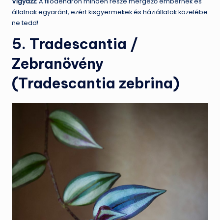
Vigyázz:
A filodendron minden része mérgező embernek és
állatnak egyaránt, ezért kisgyermekek és háziállatok közelébe
ne tedd!
5. Tradescantia /
Zebranövény
(Tradescantia zebrina)