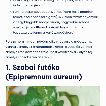
Gazdaságos: sokszor elég néhány szár, és már el is
indulhat az egész
Fenntartható: kevesebb szemét (nem kell állandóan
földet, cserepet cserélgetni) „A vízben tartott növények
az egyik legjobb módja annak, hogy valaki zölddé
varázsolja az otthonát anélkül, hogy hatalmas
tapasztalata lenne a kertészkedésben.”
Persze nem minden növény alkalmas erre a módszerre.
Vannak, amelyek kimondottan szeretik a vizet, és vannak,
amelyek tönkremennek tőle. Most következik a 7 olyan faj,
amelyek hősök ezen a téren.
1. Szobai futóka
(Epipremnum aureum)