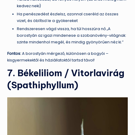
kedvez neki)
Ha penészedést észlelsz, azonnal cseréld az összes
vizet, és öblítsd le a gyökereket
Rendszeresen vágd vissza, ha túl hosszúra nő „A
borostyán az igazi mindenese a szobanövény-világnak:
szinte mindenhol megél, és mindig gyönyörűen néz ki.”
Fontos:
A borostyán mérgező, különösen a bogyói –
kisgyermekektől és háziállatoktól tartsd távol!
7. Békeliliom / Vitorlavirág
(Spathiphyllum)