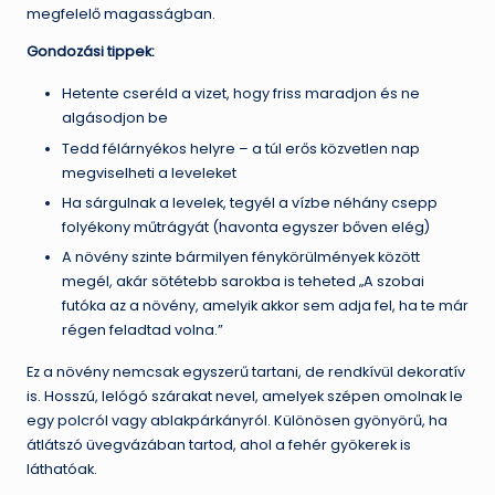
megfelelő magasságban.
Gondozási tippek:
Hetente cseréld a vizet, hogy friss maradjon és ne
algásodjon be
Tedd félárnyékos helyre – a túl erős közvetlen nap
megviselheti a leveleket
Ha sárgulnak a levelek, tegyél a vízbe néhány csepp
folyékony műtrágyát (havonta egyszer bőven elég)
A növény szinte bármilyen fénykörülmények között
megél, akár sötétebb sarokba is teheted „A szobai
futóka az a növény, amelyik akkor sem adja fel, ha te már
régen feladtad volna.”
Ez a növény nemcsak egyszerű tartani, de rendkívül dekoratív
is. Hosszú, lelógó szárakat nevel, amelyek szépen omolnak le
egy polcról vagy ablakpárkányról. Különösen gyönyörű, ha
átlátszó üvegvázában tartod, ahol a fehér gyökerek is
láthatóak.