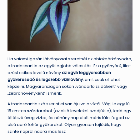
Ha valami igazán látványosat szeretnél az ablakpárkányodra,
a tradescantia az egyik legjobb választás. Ez a gyönyörű, lila-
ezüst csíkos levelű növény
az egyik leggyorsabban
gyökeresedő és legszebb vízinövény
, amit csak el lehet
képzelni. Magyarországon sokan „vándorló zsidóként” vagy
„zebranövényként” ismerik.
A tradescantia szó szerint el van ájulva a víztől. Vágj le egy 10-
15 cm-es szárdarabot (az alsó leveleket szedjük le), tedd egy
átlátszó üveg vízbe, és néhány nap alatt máris látni fogod az
első apró fehér gyökereket. Olyan gyorsan fejlődik, hogy
szinte napról napra más lesz.