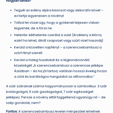
Hogyan tartsd?
Tegyél az edény aljára kavicsot vagy dekoratív követ –
ez tartja egyenesen a növényt
Töltsd fel vízzel úgy, hogy a gyökerek teljesen vízben
legyenek, de a törzs ne
Hetente-kéthetente cseréld a vizet (érzékeny a klórra,
ezért ha lehet, állott csapvizet vagy szűrt vizet használj)
Kerüld a közvetlen napfényt – a szerencsebambusz a
szórt fényt szereti
Kerüld a hideg huzatokat és a légkondicionáló
közelségét „A szerencsebambusz a szerencse jelképe
Ázsiában – és ha jól tartod, valóban hosszú évekig hozza
a zöld és barátságos hangulatot az otthonodba.”
A szár szárainak száma hagyományosan is szimbolikus: 3 szár
boldogságot, 5 szár gazdagságot, 7 szár egészséget
jelképez. Persze a növény ettől függetlenül ugyanúgy nő – de
szép gondolat, nem?
Fontos:
A szerencsebambusz levelei mérgezőek lehetnek