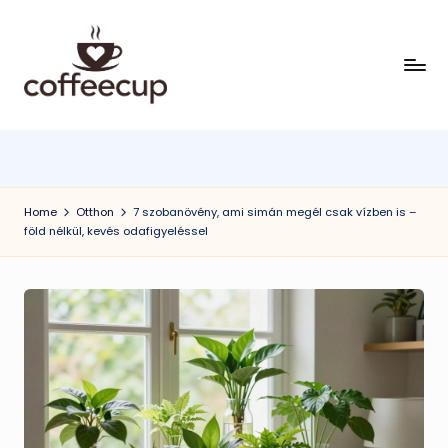
Skip
to
content
Home
Otthon
7 szobanövény, ami simán megél csak vízben is –
föld nélkül, kevés odafigyeléssel