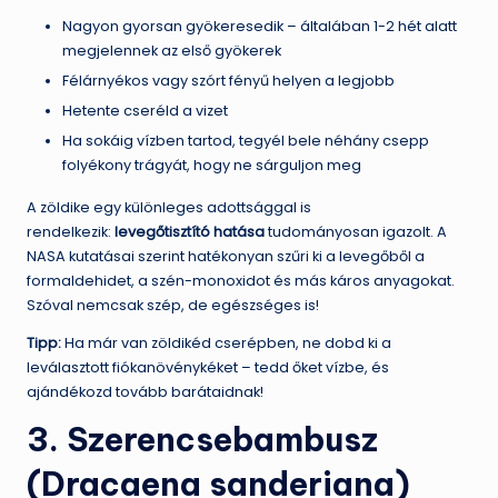
Nagyon gyorsan gyökeresedik – általában 1-2 hét alatt
megjelennek az első gyökerek
Félárnyékos vagy szórt fényű helyen a legjobb
Hetente cseréld a vizet
Ha sokáig vízben tartod, tegyél bele néhány csepp
folyékony trágyát, hogy ne sárguljon meg
A zöldike egy különleges adottsággal is
rendelkezik:
levegőtisztító hatása
tudományosan igazolt. A
NASA kutatásai szerint hatékonyan szűri ki a levegőből a
formaldehidet, a szén-monoxidot és más káros anyagokat.
Szóval nemcsak szép, de egészséges is!
Tipp:
Ha már van zöldikéd cserépben, ne dobd ki a
leválasztott fiókanövénykéket – tedd őket vízbe, és
ajándékozd tovább barátaidnak!
3. Szerencsebambusz
(Dracaena sanderiana)