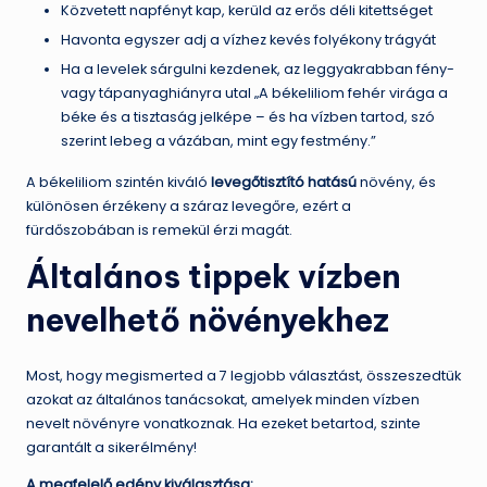
Közvetett napfényt kap, kerüld az erős déli kitettséget
Havonta egyszer adj a vízhez kevés folyékony trágyát
Ha a levelek sárgulni kezdenek, az leggyakrabban fény-
vagy tápanyaghiányra utal „A békeliliom fehér virága a
béke és a tisztaság jelképe – és ha vízben tartod, szó
szerint lebeg a vázában, mint egy festmény.”
A békeliliom szintén kiváló
levegőtisztító hatású
növény, és
különösen érzékeny a száraz levegőre, ezért a
fürdőszobában is remekül érzi magát.
Általános tippek vízben
nevelhető növényekhez
Most, hogy megismerted a 7 legjobb választást, összeszedtük
azokat az általános tanácsokat, amelyek minden vízben
nevelt növényre vonatkoznak. Ha ezeket betartod, szinte
garantált a sikerélmény!
A megfelelő edény kiválasztása: