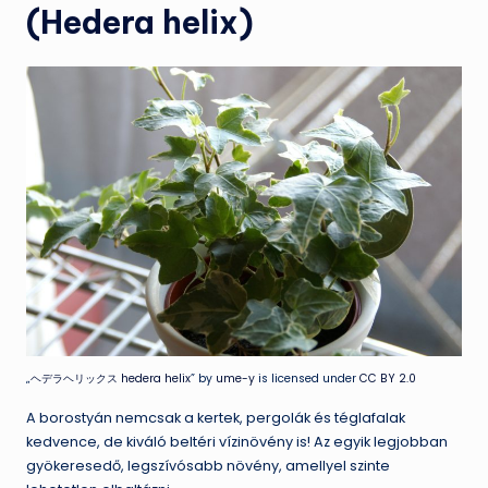
(Hedera helix)
„
ヘデラヘリックス hedera helix
” by
ume-y
is licensed under
CC BY 2.0
A borostyán nemcsak a kertek, pergolák és téglafalak
kedvence, de kiváló beltéri vízinövény is! Az egyik legjobban
gyökeresedő, legszívósabb növény, amellyel szinte