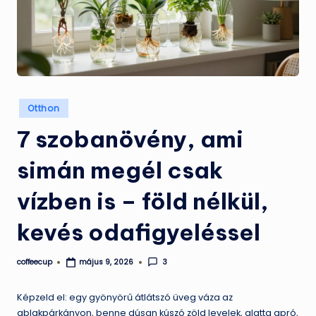
Posted
Otthon
in
7 szobanövény, ami
simán megél csak
vízben is – föld nélkül,
kevés odafigyeléssel
coffeecup
3
május 9, 2026
Posted
by
Képzeld el: egy gyönyörű átlátszó üveg váza az
ablakpárkányon, benne dúsan kúszó zöld levelek, alatta apró,