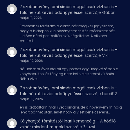
7 szobanövény, ami simán megél csak vízben is –
föld nélkül, kevés odafigyeléssel
szerzője
Gábor
május 11, 2026
Érdekesnek találtam a cikket, bár meg kell jegyeznem,
hogy a hidroponikus növénytermesztés módszertanát
illetően némi pontosítás szükségeltetne. A cikkben
említett…
7 szobanövény, ami simán megél csak vízben is –
föld nélkül, kevés odafigyeléssel
szerzője
Viki
május 10, 2026
Nálunk már évek óta áll egy pothos egy üvegvázában a
konyhapulton, és tényleg nem kell vele semmi különös.
Néha vizet…
7 szobanövény, ami simán megél csak vízben is –
föld nélkül, kevés odafigyeléssel
szerzője
berci92
május 10, 2026
én is próbáltam már ilyet csinálni, de a növényem mindig
lehalt pár hét utan. lehet hogy a vizet kéne cserélni…
Kályhaajtó tömítéstől ipari kemencéig – A hőálló
zsinór mindent megold
szerzője
Zsuzsi