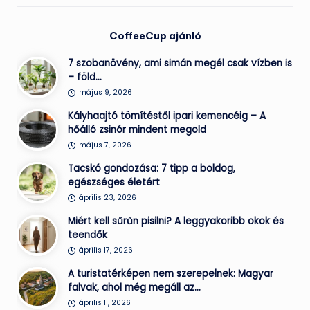
CoffeeCup ajánló
7 szobanövény, ami simán megél csak vízben is
– föld…
május 9, 2026
Kályhaajtó tömítéstől ipari kemencéig – A
hőálló zsinór mindent megold
május 7, 2026
Tacskó gondozása: 7 tipp a boldog,
egészséges életért
április 23, 2026
Miért kell sűrűn pisilni? A leggyakoribb okok és
teendők
április 17, 2026
A turistatérképen nem szerepelnek: Magyar
falvak, ahol még megáll az…
április 11, 2026