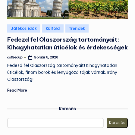
Posted
Játékos idők
Külföld
Trendek
in
Fedezd fel Olaszország tartományait:
Kihagyhatatlan úticélok és érdekességek
coffeecup
február 8, 2026
Posted
by
Fedezd fel Olaszország tartományait! Kihagyhatatlan
úticélok, finom borok és lenyűgöző tájak várnak. Irány
Olaszország!
Read More
Keresés
Keresés