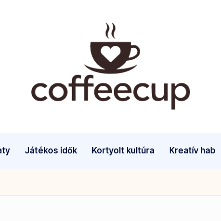
aty
Játékos idők
Kortyolt kultúra
Kreatív hab