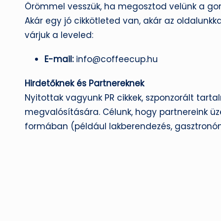
Örömmel vesszük, ha megosztod velünk a gond
Akár egy jó cikkötleted van, akár az oldalunkk
várjuk a leveled:
E-mail:
info@coffeecup.hu
Hirdetőknek és Partnereknek
Nyitottak vagyunk PR cikkek, szponzorált tar
megvalósítására. Célunk, hogy partnereink üze
formában (például lakberendezés, gasztronóm