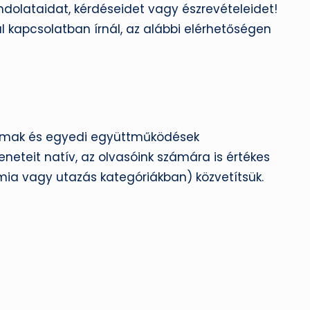
olataidat, kérdéseidet vagy észrevételeidet!
al kapcsolatban írnál, az alábbi elérhetőségen
talmak és egyedi együttműködések
neteit natív, az olvasóink számára is értékes
ia vagy utazás kategóriákban) közvetítsük.