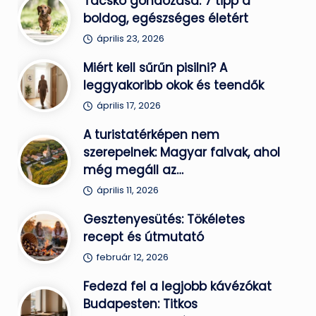
Tacskó gondozása: 7 tipp a
boldog, egészséges életért
április 23, 2026
Miért kell sűrűn pisilni? A
leggyakoribb okok és teendők
április 17, 2026
A turistatérképen nem
szerepelnek: Magyar falvak, ahol
még megáll az…
április 11, 2026
Gesztenyesütés: Tökéletes
recept és útmutató
február 12, 2026
Fedezd fel a legjobb kávézókat
Budapesten: Titkos