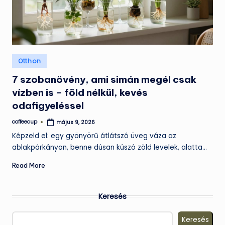
Posted
Otthon
in
7 szobanövény, ami simán megél csak
vízben is – föld nélkül, kevés
odafigyeléssel
coffeecup
május 9, 2026
Posted
by
Képzeld el: egy gyönyörű átlátszó üveg váza az
ablakpárkányon, benne dúsan kúszó zöld levelek, alatta…
Read More
Keresés
Keresés