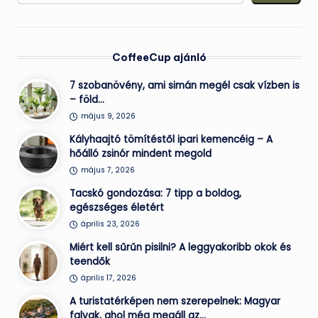
CoffeeCup ajánló
7 szobanövény, ami simán megél csak vízben is
– föld…
május 9, 2026
Kályhaajtó tömítéstől ipari kemencéig – A
hőálló zsinór mindent megold
május 7, 2026
Tacskó gondozása: 7 tipp a boldog,
egészséges életért
április 23, 2026
Miért kell sűrűn pisilni? A leggyakoribb okok és
teendők
április 17, 2026
A turistatérképen nem szerepelnek: Magyar
falvak, ahol még megáll az…