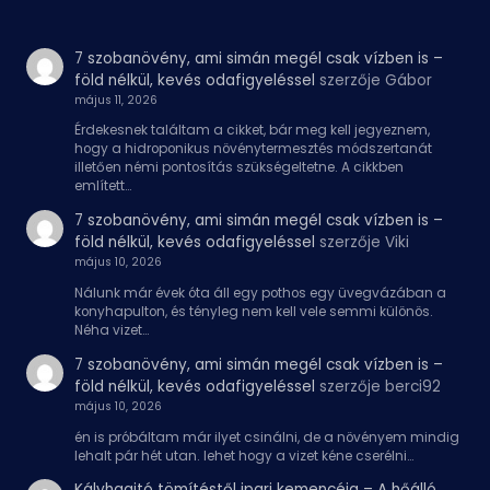
7 szobanövény, ami simán megél csak vízben is –
föld nélkül, kevés odafigyeléssel
szerzője
Gábor
május 11, 2026
Érdekesnek találtam a cikket, bár meg kell jegyeznem,
hogy a hidroponikus növénytermesztés módszertanát
illetően némi pontosítás szükségeltetne. A cikkben
említett…
7 szobanövény, ami simán megél csak vízben is –
föld nélkül, kevés odafigyeléssel
szerzője
Viki
május 10, 2026
Nálunk már évek óta áll egy pothos egy üvegvázában a
konyhapulton, és tényleg nem kell vele semmi különös.
Néha vizet…
7 szobanövény, ami simán megél csak vízben is –
föld nélkül, kevés odafigyeléssel
szerzője
berci92
május 10, 2026
én is próbáltam már ilyet csinálni, de a növényem mindig
lehalt pár hét utan. lehet hogy a vizet kéne cserélni…
Kályhaajtó tömítéstől ipari kemencéig – A hőálló