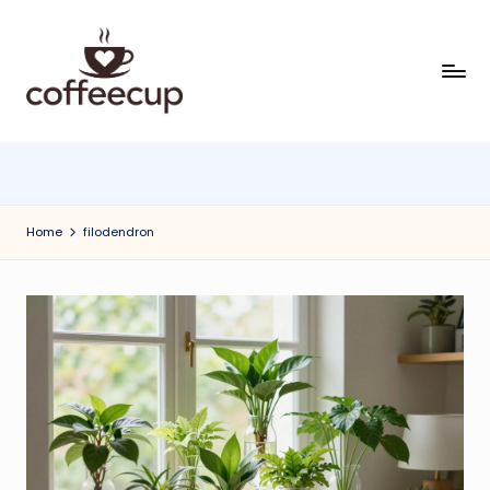
Skip
to
content
Home
filodendron