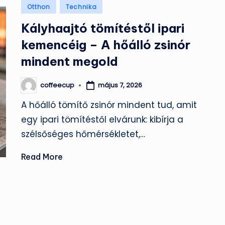
Posted
Otthon
Technika
in
Kályhaajtó tömítéstől ipari
kemencéig – A hőálló zsinór
mindent megold
coffeecup
május 7, 2026
Posted
by
A hőálló tömítő zsinór mindent tud, amit
egy ipari tömítéstől elvárunk: kibírja a
szélsőséges hőmérsékletet,…
Read More