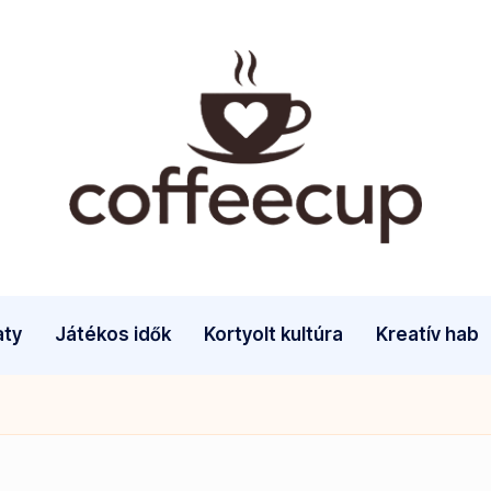
aty
Játékos idők
Kortyolt kultúra
Kreatív hab