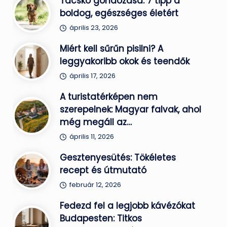
Tacskó gondozása: 7 tipp a
boldog, egészséges életért
április 23, 2026
Miért kell sűrűn pisilni? A
leggyakoribb okok és teendők
április 17, 2026
A turistatérképen nem
szerepelnek: Magyar falvak, ahol
még megáll az…
április 11, 2026
Gesztenyesütés: Tökéletes
recept és útmutató
február 12, 2026
Fedezd fel a legjobb kávézókat
Budapesten: Titkos