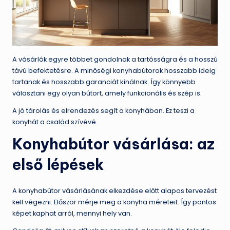
A vásárlók egyre többet gondolnak a tartósságra és a hosszú
távú befektetésre. A minőségi konyhabútorok hosszabb ideig
tartanak és hosszabb garanciát kínálnak. Így könnyebb
választani egy olyan bútort, amely funkcionális és szép is.
A jó tárolás és elrendezés segít a konyhában. Ez teszi a
konyhát a család szívévé.
Konyhabútor vásárlása: az
első lépések
A konyhabútor vásárlásának elkezdése előtt alapos tervezést
kell végezni. Először mérje meg a konyha méreteit. Így pontos
képet kaphat arról, mennyi hely van.