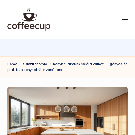
Skip
to
content
Home
Gasztronómia
Konyhai álmunk valóra válhat! – Igényes és
praktikus konyhabútor vásárlása