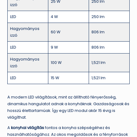
25 W
250 lm
izzó
LED
4 W
250 lm
Hagyományos
60 W
806 lm
izzó
LED
9 W
806 lm
Hagyományos
100 W
1,521 lm
izzó
LED
15 W
1,521 lm
A modern LED világítások, mint az állítható fényerősség,
dinamikus hangulatot adnak a konyháknak. Gazdaságosak és
hosszú élettartamúak. Így egy LED modul akár 15 évig is
világíthat.
A
konyhai világítás
fontos a konyha szépségéhez és
használhatóságához. Az okos megoldások és a fényforrások