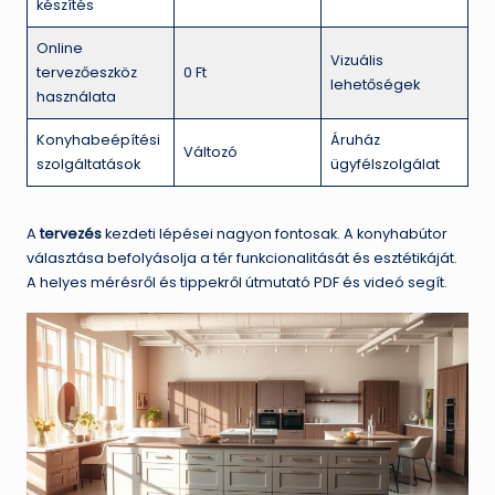
készítés
Online
Vizuális
tervezőeszköz
0 Ft
lehetőségek
használata
Konyhabeépítési
Áruház
Változó
szolgáltatások
ügyfélszolgálat
A
tervezés
kezdeti lépései nagyon fontosak. A konyhabútor
választása befolyásolja a tér funkcionalitását és esztétikáját.
A helyes mérésről és tippekről útmutató PDF és videó segít.