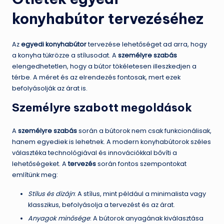
konyhabútor tervezéséhez
Az
egyedi konyhabútor
tervezése lehetőséget ad arra, hogy
a konyha tükrözze a stílusodat. A
személyre szabás
elengedhetetlen, hogy a bútor tökéletesen illeszkedjen a
térbe. A méret és az elrendezés fontosak, mert ezek
befolyásolják az árat is.
Személyre szabott megoldások
A
személyre szabás
során a bútorok nem csak funkcionálisak,
hanem egyediek is lehetnek. A modern konyhabútorok széles
választéka technológiával és innovációkkal bővíti a
lehetőségeket. A
tervezés
során fontos szempontokat
említünk meg:
Stílus és dizájn
: A stílus, mint például a minimalista vagy
klasszikus, befolyásolja a tervezést és az árat.
Anyagok minősége
: A bútorok anyagának kiválasztása