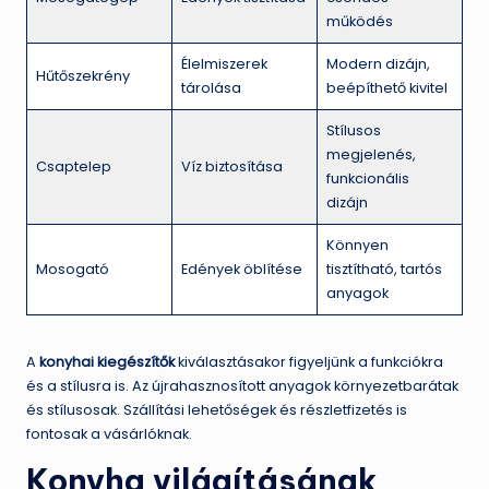
működés
Élelmiszerek
Modern dizájn,
Hűtőszekrény
tárolása
beépíthető kivitel
Stílusos
megjelenés,
Csaptelep
Víz biztosítása
funkcionális
dizájn
Könnyen
Mosogató
Edények öblítése
tisztítható, tartós
anyagok
A
konyhai kiegészítők
kiválasztásakor figyeljünk a funkciókra
és a stílusra is. Az újrahasznosított anyagok környezetbarátak
és stílusosak. Szállítási lehetőségek és részletfizetés is
fontosak a vásárlóknak.
Konyha világításának