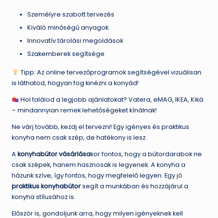
Személyre szabott tervezés
Kiváló minőségű anyagok
Innovatív tárolási megoldások
Szakemberek segítsége
Tipp: Az online tervezőprogramok segítségével vizuálisan
is láthatod, hogyan fog kinézni a konyád!
Hol találod a legjobb ajánlatokat? Vatera, eMAG, IKEA, Kiká
– mindannyian remek lehetőségeket kínálnak!
Ne várj tovább, kezdj el tervezni! Egy igényes és praktikus
konyha nem csak szép, de hatékony is lesz.
A
konyhabútor vásárlása
kor fontos, hogy a bútordarabok ne
csak szépek, hanem hasznosak is legyenek. A konyha a
házunk szíve, így fontos, hogy megfelelő legyen. Egy jó
praktikus konyhabútor
segít a munkában és hozzájárul a
konyha stílusához is.
Először is, gondoljunk arra, hogy milyen igényeknek kell