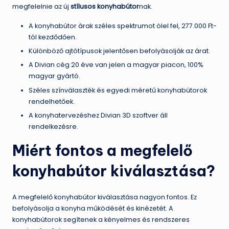
megfelelnie az új
stílusos konyhabútor
nak.
A konyhabútor árak széles spektrumot ölel fel, 277.000 Ft-
tól kezdődően.
Különböző ajtótípusok jelentősen befolyásolják az árat.
A Divian cég 20 éve van jelen a magyar piacon, 100%
magyar gyártó.
Széles színválaszték és egyedi méretű konyhabútorok
rendelhetőek.
A konyhatervezéshez Divian 3D szoftver áll
rendelkezésre.
Miért fontos a megfelelő
konyhabútor kiválasztása?
A megfelelő konyhabútor kiválasztása nagyon fontos. Ez
befolyásolja a konyha működését és kinézetét. A
konyhabútorok segítenek a kényelmes és rendszeres