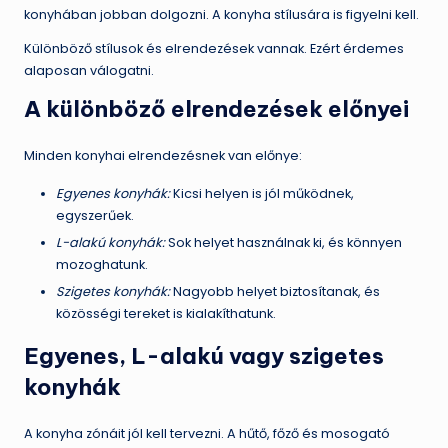
konyhában jobban dolgozni. A konyha stílusára is figyelni kell.
Különböző stílusok és elrendezések vannak. Ezért érdemes
alaposan válogatni.
A különböző elrendezések előnyei
Minden konyhai elrendezésnek van előnye:
Egyenes konyhák:
Kicsi helyen is jól működnek,
egyszerűek.
L-alakú konyhák:
Sok helyet használnak ki, és könnyen
mozoghatunk.
Szigetes konyhák:
Nagyobb helyet biztosítanak, és
közösségi tereket is kialakíthatunk.
Egyenes, L-alakú vagy szigetes
konyhák
A konyha zónáit jól kell tervezni. A hűtő, főző és mosogató