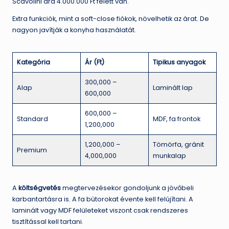
Scavolini ára 4.000.000 Ft felett van.
Extra funkciók, mint a soft-close fiókok, növelhetik az árat. De
nagyon javítják a konyha használatát.
Kategória
Ár (Ft)
Tipikus anyagok
300,000 –
Alap
Laminált lap
600,000
600,000 –
Standard
MDF, fa frontok
1,200,000
1,200,000 –
Tömörfa, gránit
Premium
4,000,000
munkalap
A
költségvetés
megtervezésekor gondoljunk a jövőbeli
karbantartásra is. A fa bútorokat évente kell felújítani. A
laminált vagy MDF felületeket viszont csak rendszeres
tisztítással kell tartani.