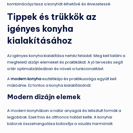
kombinációja teszi a konyhát élhetővé és élvezetessé.
Tippek és trükkök az
igényes konyha
kialakításához
Az igényes konyha kialakítása nehéz feladat. Meg kell találni a
megfelelő dizájn elemeket és praktikákat. A jó tervezés segít
a tér optimalizálásában és növeli a funkcionalitást.
A
modern konyha
esztétikája és praktikussága együtt kell
működnie. Ez fontos a konyha kialakításánál.
Modern dizájn elemek
A modern konyhában a natúr anyagok és letisztult formák a
legjobbak. Ezek friss és otthonos hatást keltik. A konyhai
bútorok összehangolása biztosítja a vizuális harmóniát.