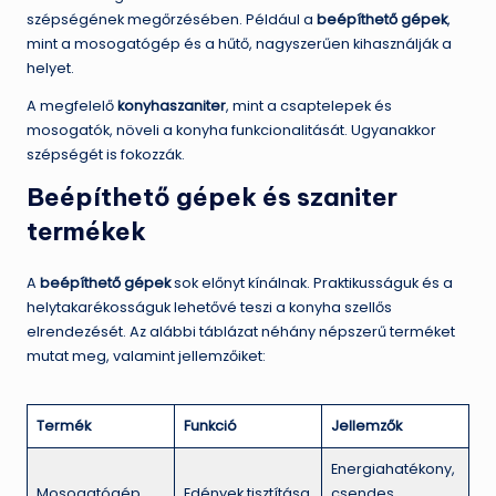
szépségének megőrzésében. Például a
beépíthető gépek
,
mint a mosogatógép és a hűtő, nagyszerűen kihasználják a
helyet.
A megfelelő
konyhaszaniter
, mint a csaptelepek és
mosogatók, növeli a konyha funkcionalitását. Ugyanakkor
szépségét is fokozzák.
Beépíthető gépek és szaniter
termékek
A
beépíthető gépek
sok előnyt kínálnak. Praktikusságuk és a
helytakarékosságuk lehetővé teszi a konyha szellős
elrendezését. Az alábbi táblázat néhány népszerű terméket
mutat meg, valamint jellemzőiket:
Termék
Funkció
Jellemzők
Energiahatékony,
Mosogatógép
Edények tisztítása
csendes