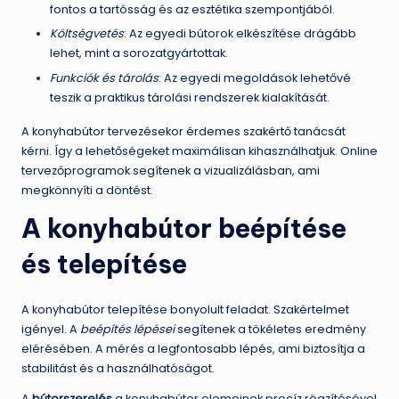
fontos a tartósság és az esztétika szempontjából.
Költségvetés
: Az egyedi bútorok elkészítése drágább
lehet, mint a sorozatgyártottak.
Funkciók és tárolás
: Az egyedi megoldások lehetővé
teszik a praktikus tárolási rendszerek kialakítását.
A konyhabútor tervezésekor érdemes szakértő tanácsát
kérni. Így a lehetőségeket maximálisan kihasználhatjuk. Online
tervezőprogramok segítenek a vizualizálásban, ami
megkönnyíti a döntést.
A konyhabútor beépítése
és telepítése
A konyhabútor telepítése bonyolult feladat. Szakértelmet
igényel. A
beépítés lépései
segítenek a tökéletes eredmény
elérésében. A mérés a legfontosabb lépés, ami biztosítja a
stabilitást és a használhatóságot.
A
bútorszerelés
a konyhabútor elemeinek precíz rögzítésével