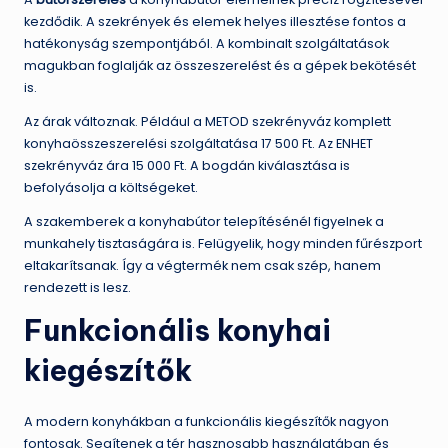
kezdődik. A szekrények és elemek helyes illesztése fontos a
hatékonyság szempontjából. A kombinalt szolgáltatások
magukban foglalják az összeszerelést és a gépek bekötését
is.
Az árak változnak. Például a METOD szekrényváz komplett
konyhaösszeszerelési szolgáltatása 17 500 Ft. Az ENHET
szekrényváz ára 15 000 Ft. A bogdán kiválasztása is
befolyásolja a költségeket.
A szakemberek a konyhabútor telepítésénél figyelnek a
munkahely tisztaságára is. Felügyelik, hogy minden fűrészport
eltakarítsanak. Így a végtermék nem csak szép, hanem
rendezett is lesz.
Funkcionális konyhai
kiegészítők
A modern konyhákban a funkcionális kiegészítők nagyon
fontosak. Segítenek a tér hasznosabb használatában és