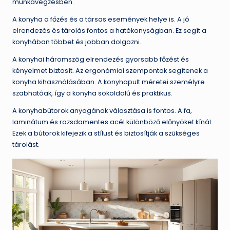
munkavégzésben.
A konyha a főzés és a társas események helye is. A jó
elrendezés és tárolás fontos a hatékonyságban. Ez segít a
konyhában többet és jobban dolgozni.
A konyhai háromszög elrendezés gyorsabb főzést és
kényelmet biztosít. Az ergonómiai szempontok segítenek a
konyha kihasználásában. A konyhapult méretei személyre
szabhatóak, így a konyha sokoldalú és praktikus.
A konyhabútorok anyagának választása is fontos. A fa,
laminátum és rozsdamentes acél különböző előnyöket kínál.
Ezek a bútorok kifejezik a stílust és biztosítják a szükséges
tárolást.