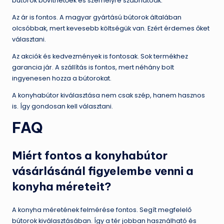
bútorok bővíthetőek és személyre szabhatóak.
Az ár is fontos. A magyar gyártású bútorok általában
olcsóbbak, mert kevesebb költségük van. Ezért érdemes őket
választani.
Az akciók és kedvezmények is fontosak. Sok termékhez
garancia jár. A szállítás is fontos, mert néhány bolt
ingyenesen hozza a bútorokat.
A konyhabútor kiválasztása nem csak szép, hanem hasznos
is. Így gondosan kell választani.
FAQ
Miért fontos a konyhabútor
vásárlásánál figyelembe venni a
konyha méreteit?
A konyha méretének felmérése fontos. Segít megfelelő
bútorok kiválasztásában. Így a tér jobban használható és