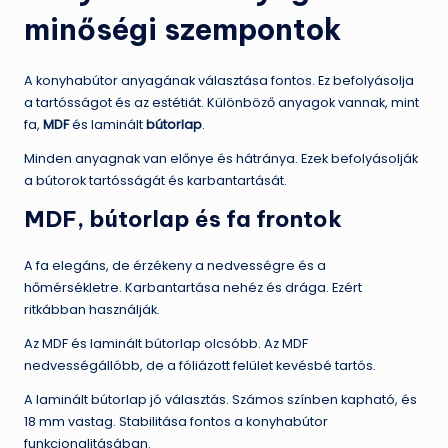
minőségi szempontok
A konyhabútor anyagának választása fontos. Ez befolyásolja
a tartósságot és az estétiát. Különböző anyagok vannak, mint
fa,
MDF
és laminált
bútorlap
.
Minden anyagnak van előnye és hátránya. Ezek befolyásolják
a bútorok tartósságát és karbantartását.
MDF, bútorlap és fa frontok
A fa elegáns, de érzékeny a nedvességre és a
hőmérsékletre. Karbantartása nehéz és drága. Ezért
ritkábban használják.
Az MDF és laminált bútorlap olcsóbb. Az MDF
nedvességállóbb, de a fóliázott felület kevésbé tartós.
A laminált bútorlap jó választás. Számos színben kapható, és
18 mm vastag. Stabilitása fontos a konyhabútor
funkcionalitásában.