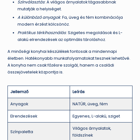
Színválasztás
: A világos árnyalatok tágasabbnak
mutatják a helyiséget.
A különböző anyagok
: Fa, üveg és fém kombinációja
modern érzést kölcsönöz.
Praktikus térkihasználás
: Szigetes megoldások és L-
alakú elrendezések az optimális tároláshoz.
A minőségi konyhai készülékek fontosak a mindennapi
életben. Hatékonyabb munkafolyamatokat tesznek lehetővé.
A konyha nem csak főzésre szolgál, hanem a családi
összejövetelek központja is.
Jellemző
Leírás
Anyagok
NATÚR, üveg, fém
Elrendezések
Egyenes, L-alakú, sziget
Világos árnyalatok,
Színpaletta
földszínek