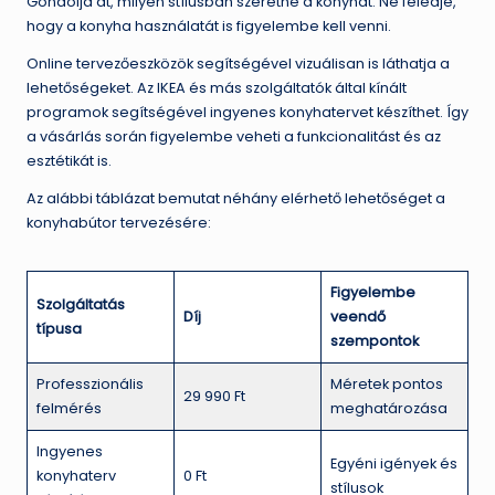
Gondolja át, milyen stílusban szeretné a konyhát. Ne feledje,
hogy a konyha használatát is figyelembe kell venni.
Online tervezőeszközök segítségével vizuálisan is láthatja a
lehetőségeket. Az IKEA és más szolgáltatók által kínált
programok segítségével ingyenes konyhatervet készíthet. Így
a vásárlás során figyelembe veheti a funkcionalitást és az
esztétikát is.
Az alábbi táblázat bemutat néhány elérhető lehetőséget a
konyhabútor tervezésére:
Figyelembe
Szolgáltatás
Díj
veendő
típusa
szempontok
Professzionális
Méretek pontos
29 990 Ft
felmérés
meghatározása
Ingyenes
Egyéni igények és
konyhaterv
0 Ft
stílusok