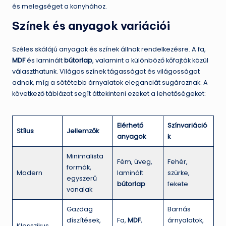
és melegséget a konyhához.
Színek és anyagok variációi
Széles skálájú anyagok és színek állnak rendelkezésre. A fa,
MDF
és laminált
bútorlap
, valamint a különböző kőfajták közül
választhatunk. Világos színek tágasságot és világosságot
adnak, míg a sötétebb árnyalatok eleganciát sugároznak. A
következő táblázat segít áttekinteni ezeket a lehetőségeket:
Elérhető
Színvariáció
Stílus
Jellemzők
anyagok
k
Minimalista
Fém, üveg,
Fehér,
formák,
Modern
laminált
szürke,
egyszerű
bútorlap
fekete
vonalak
Gazdag
Barnás
díszítések,
Fa,
MDF
,
árnyalatok,
Klasszikus