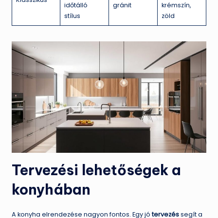
időtálló
gránit
krémszín,
stílus
zöld
Tervezési lehetőségek a
konyhában
A konyha elrendezése nagyon fontos. Egy jó
tervezés
segít a