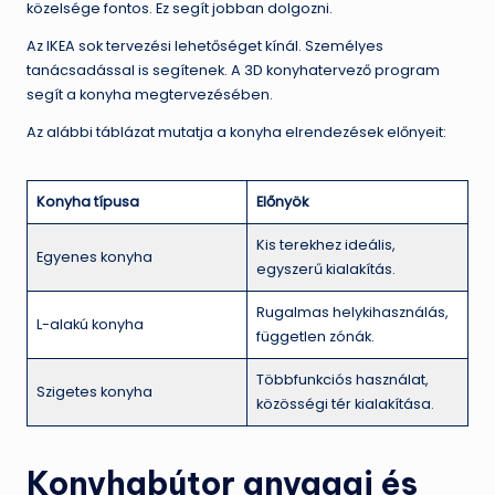
közelsége fontos. Ez segít jobban dolgozni.
Az IKEA sok tervezési lehetőséget kínál. Személyes
tanácsadással is segítenek. A 3D konyhatervező program
segít a konyha megtervezésében.
Az alábbi táblázat mutatja a konyha elrendezések előnyeit:
Konyha típusa
Előnyök
Kis terekhez ideális,
Egyenes konyha
egyszerű kialakítás.
Rugalmas helykihasználás,
L-alakú konyha
független zónák.
Többfunkciós használat,
Szigetes konyha
közösségi tér kialakítása.
Konyhabútor anyagai és