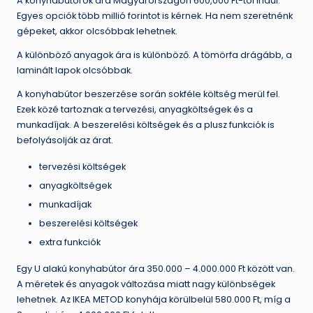
A konyhabútorok ára Magyarországon 600,000 Ft-tól indul.
Egyes opciók több millió forintot is kérnek. Ha nem szeretnénk
gépeket, akkor olcsóbbak lehetnek.
A különböző anyagok ára is különböző. A tömörfa drágább, a
laminált lapok olcsóbbak.
A konyhabútor beszerzése során sokféle költség merül fel.
Ezek közé tartoznak a tervezési, anyagköltségek és a
munkadíjak. A beszerelési költségek és a plusz funkciók is
befolyásolják az árat.
tervezési költségek
anyagköltségek
munkadíjak
beszerelési költségek
extra funkciók
Egy U alakú konyhabútor ára 350.000 – 4.000.000 Ft között van.
A méretek és anyagok változása miatt nagy különbségek
lehetnek. Az IKEA METOD konyhája körülbelül 580.000 Ft, míg a