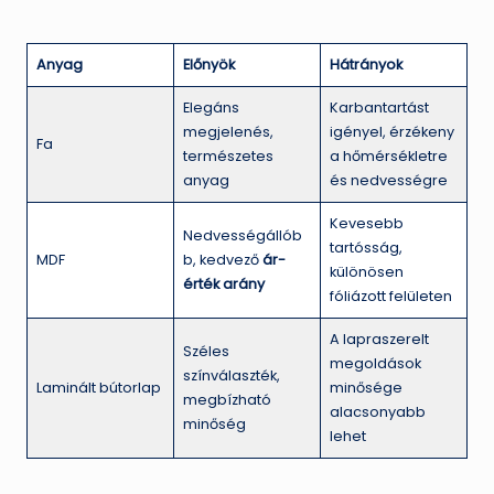
Anyag
Előnyök
Hátrányok
Elegáns
Karbantartást
megjelenés,
igényel, érzékeny
Fa
természetes
a hőmérsékletre
anyag
és nedvességre
Kevesebb
Nedvességállób
tartósság,
MDF
b, kedvező
ár-
különösen
érték arány
fóliázott felületen
A lapraszerelt
Széles
megoldások
színválaszték,
Laminált bútorlap
minősége
megbízható
alacsonyabb
minőség
lehet