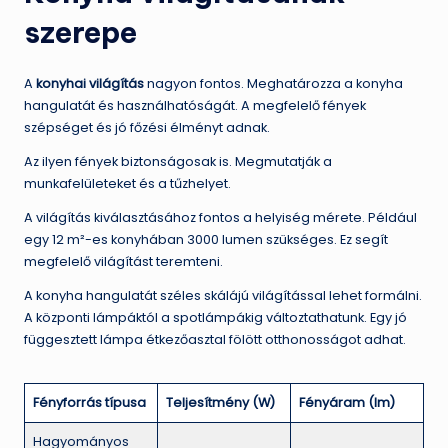
szerepe
A
konyhai világítás
nagyon fontos. Meghatározza a konyha
hangulatát és használhatóságát. A megfelelő fények
szépséget és jó főzési élményt adnak.
Az ilyen fények biztonságosak is. Megmutatják a
munkafelületeket és a tűzhelyet.
A világítás kiválasztásához fontos a helyiség mérete. Például
egy 12 m²-es konyhában 3000 lumen szükséges. Ez segít
megfelelő világítást teremteni.
A konyha hangulatát széles skálájú világítással lehet formálni.
A központi lámpáktól a spotlámpákig változtathatunk. Egy jó
függesztett lámpa étkezőasztal fölött otthonosságot adhat.
Fényforrás típusa
Teljesítmény (W)
Fényáram (lm)
Hagyományos