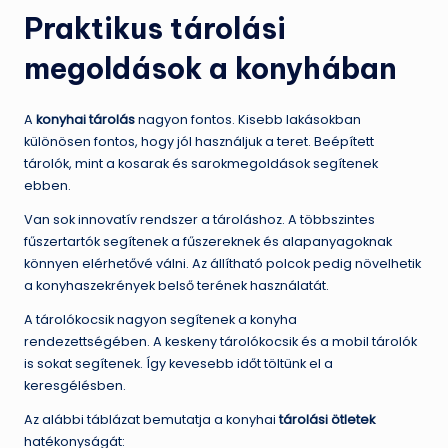
Praktikus tárolási
megoldások a konyhában
A
konyhai tárolás
nagyon fontos. Kisebb lakásokban
különösen fontos, hogy jól használjuk a teret. Beépített
tárolók, mint a kosarak és sarokmegoldások segítenek
ebben.
Van sok innovatív rendszer a tároláshoz. A többszintes
fűszertartók segítenek a fűszereknek és alapanyagoknak
könnyen elérhetővé válni. Az állítható polcok pedig növelhetik
a konyhaszekrények belső terének használatát.
A tárolókocsik nagyon segítenek a konyha
rendezettségében. A keskeny tárolókocsik és a mobil tárolók
is sokat segítenek. Így kevesebb időt töltünk el a
keresgélésben.
Az alábbi táblázat bemutatja a konyhai
tárolási ötletek
hatékonyságát: