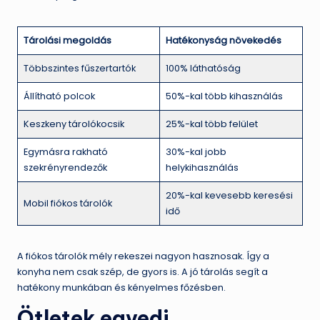
Tárolási megoldás
Hatékonyság növekedés
Többszintes fűszertartók
100% láthatóság
Állítható polcok
50%-kal több kihasználás
Keszkeny tárolókocsik
25%-kal több felület
Egymásra rakható
30%-kal jobb
szekrényrendezők
helykihasználás
20%-kal kevesebb keresési
Mobil fiókos tárolók
idő
A fiókos tárolók mély rekeszei nagyon hasznosak. Így a
konyha nem csak szép, de gyors is. A jó tárolás segít a
hatékony munkában és kényelmes főzésben.
Ötletek egyedi