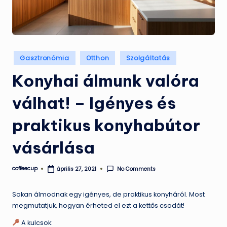
Posted
Gasztronómia
Otthon
Szolgáltatás
in
Konyhai álmunk valóra
válhat! – Igényes és
praktikus konyhabútor
vásárlása
coffeecup
No Comments
április 27, 2021
Posted
by
Sokan álmodnak egy igényes, de praktikus konyháról. Most
megmutatjuk, hogyan érheted el ezt a kettős csodát!
A kulcsok: