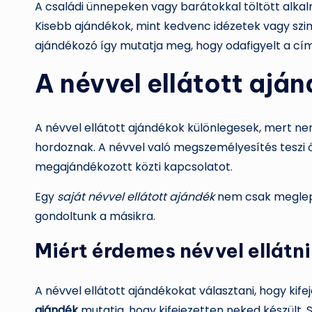
A családi ünnepeken vagy barátokkal töltött alkal
Kisebb ajándékok, mint kedvenc idézetek vagy szim
ajándékozó így mutatja meg, hogy odafigyelt a cím
A névvel ellátott ajá
A névvel ellátott ajándékok különlegesek, mert n
hordoznak. A névvel való megszemélyesítés teszi ő
megajándékozott közti kapcsolatot.
Egy
saját névvel ellátott ajándék
nem csak meglepe
gondoltunk a másikra.
Miért érdemes névvel ellátn
A névvel ellátott ajándékokat választani, hogy kif
ajándék
mutatja, hogy kifejezetten neked készült.