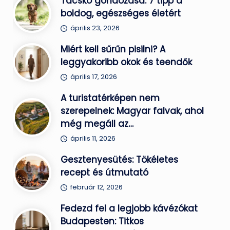
Tacskó gondozása: 7 tipp a
boldog, egészséges életért
április 23, 2026
Miért kell sűrűn pisilni? A
leggyakoribb okok és teendők
április 17, 2026
A turistatérképen nem
szerepelnek: Magyar falvak, ahol
még megáll az…
április 11, 2026
Gesztenyesütés: Tökéletes
recept és útmutató
február 12, 2026
Fedezd fel a legjobb kávézókat
Budapesten: Titkos