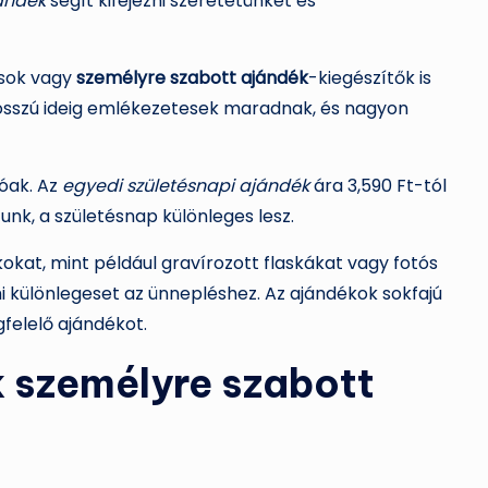
ándék
segít kifejezni szeretetünket és
zsok vagy
személyre szabott ajándék
-kiegészítők is
osszú ideig emlékezetesek maradnak, és nagyon
óak. Az
egyedi születésnapi ajándék
ára 3,590 Ft-tól
unk, a születésnap különleges lesz.
okat, mint például gravírozott flaskákat vagy fotós
 különlegeset az ünnepléshez. Az ajándékok sokfajú
felelő ajándékot.
 személyre szabott