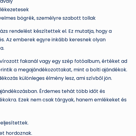
tavaly
mlékezetesek
nyelmes bögrék, személyre szabott tollak
zs rendelést készítettek el. Ez mutatja, hogy a
és. Az emberek egyre inkább keresnek olyan
a.
avírozott fakanál vagy egy szép fotóalbum, értéket ad
intik a megajándékozottakat, mint a bolti ajándékok.
dékozás különleges élmény lesz, ami szívből jön.
ajándékozásban. Érdemes tehát több időt és
dékokra. Ezek nem csak tárgyak, hanem emlékeket és
eljesítettek.
et hordoznak.