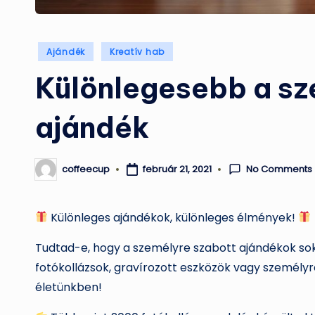
Posted
Ajándék
Kreatív hab
in
Különlegesebb a sz
ajándék
No Comments
coffeecup
február 21, 2021
Posted
by
Különleges ajándékok, különleges élmények!
Tudtad-e, hogy a személyre szabott ajándékok sok
fotókollázsok, gravírozott eszközök vagy személy
életünkben!