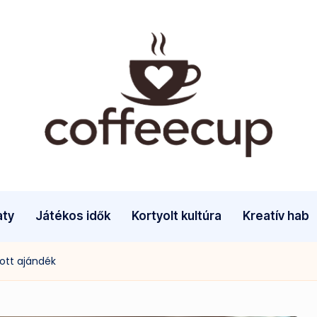
aty
Játékos idők
Kortyolt kultúra
Kreatív hab
ott ajándék