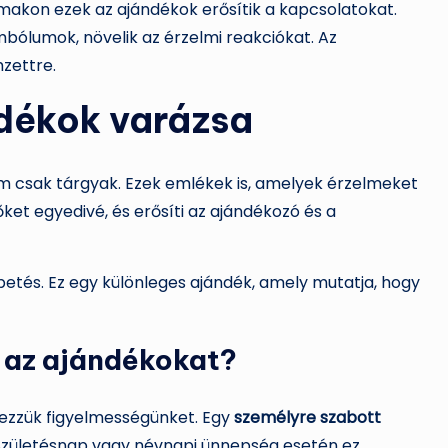
makon ezek az ajándékok erősítik a kapcsolatokat.
bólumok, növelik az érzelmi reakciókat. Az
zettre.
ndékok varázsa
em csak tárgyak. Ezek emlékek is, amelyek érzelmeket
ket egyedivé, és erősíti az ajándékozó és a
tés. Ez egy különleges ajándék, amely mutatja, hogy
i az ajándékokat?
ejezzük figyelmességünket. Egy
személyre szabott
 Születésnap vagy névnapi ünnepség esetén ez