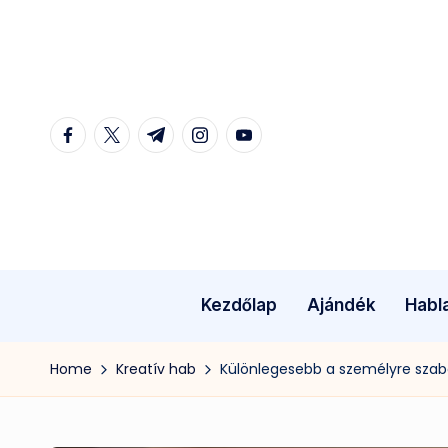
Skip
to
content
facebook.com
twitter.com
t.me
instagram.com
youtube.com
Kezdőlap
Ajándék
Habl
Home
Kreatív hab
Különlegesebb a személyre szab