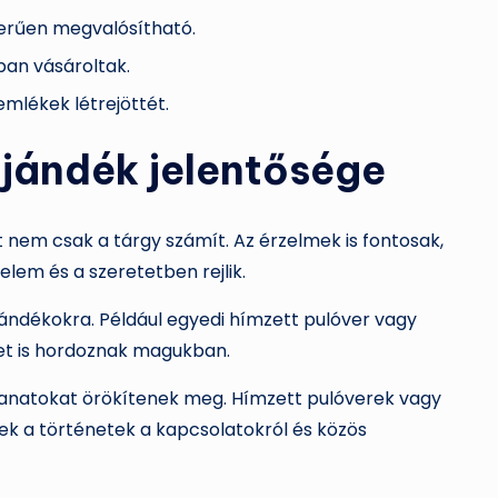
zerűen megvalósítható.
ban vásároltak.
mlékek létrejöttét.
ajándék jelentősége
 nem csak a tárgy számít. Az érzelmek is fontosak,
elem és a szeretetben rejlik.
jándékokra. Például egyedi hímzett pulóver vagy
t is hordoznak magukban.
llanatokat örökítenek meg. Hímzett pulóverek vagy
ek a történetek a kapcsolatokról és közös