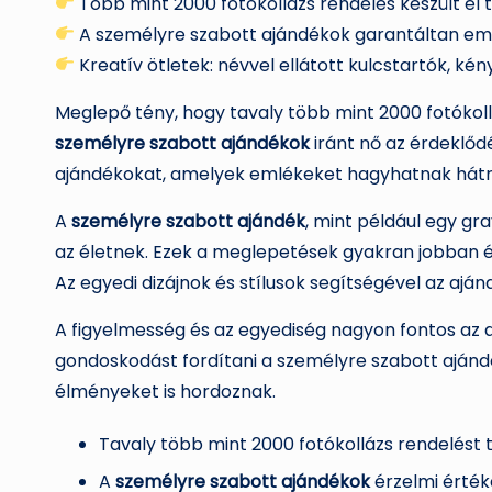
Több mint 2000 fotókollázs rendelés készült el 
A személyre szabott ajándékok garantáltan e
Kreatív ötletek: névvel ellátott kulcstartók, ké
Meglepő tény, hogy tavaly több mint 2000 fotókollá
személyre szabott ajándékok
iránt nő az érdeklőd
ajándékokat, amelyek emlékeket hagyhatnak hátr
A
személyre szabott ajándék
, mint például egy gr
az életnek. Ezek a meglepetések gyakran jobban ér
Az egyedi dizájnok és stílusok segítségével az aján
A figyelmesség és az egyediség nagyon fontos az 
gondoskodást fordítani a személyre szabott aján
élményeket is hordoznak.
Tavaly több mint 2000 fotókollázs rendelést t
A
személyre szabott ajándékok
érzelmi érték