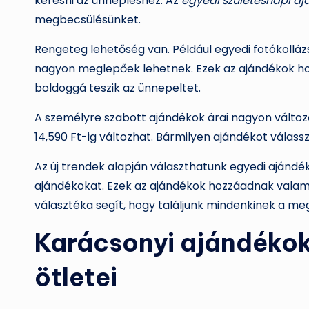
keresni az ünnepléshez. Az
egyedi születésnapi aj
megbecsülésünket.
Rengeteg lehetőség van. Például egyedi fotókollá
nagyon meglepőek lehetnek. Ezek az ajándékok h
boldoggá teszik az ünnepeltet.
A személyre szabott ajándékok árai nagyon változ
14,590 Ft-ig változhat. Bármilyen ajándékot válassz
Az új trendek alapján választhatunk egyedi ajándék
ajándékokat. Ezek az ajándékok hozzáadnak valami
választéka segít, hogy találjunk mindenkinek a meg
Karácsonyi ajándékok
ötletei